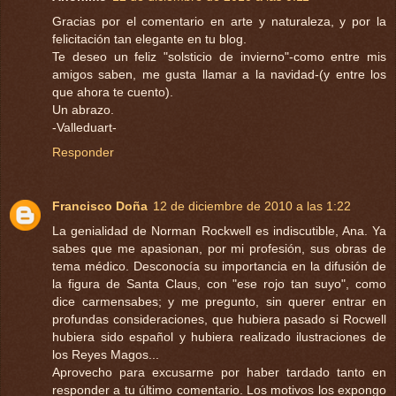
Gracias por el comentario en arte y naturaleza, y por la
felicitación tan elegante en tu blog.
Te deseo un feliz "solsticio de invierno"-como entre mis
amigos saben, me gusta llamar a la navidad-(y entre los
que ahora te cuento).
Un abrazo.
-Valleduart-
Responder
Francisco Doña
12 de diciembre de 2010 a las 1:22
La genialidad de Norman Rockwell es indiscutible, Ana. Ya
sabes que me apasionan, por mi profesión, sus obras de
tema médico. Desconocía su importancia en la difusión de
la figura de Santa Claus, con "ese rojo tan suyo", como
dice carmensabes; y me pregunto, sin querer entrar en
profundas consideraciones, que hubiera pasado si Rocwell
hubiera sido español y hubiera realizado ilustraciones de
los Reyes Magos...
Aprovecho para excusarme por haber tardado tanto en
responder a tu último comentario. Los motivos los expongo