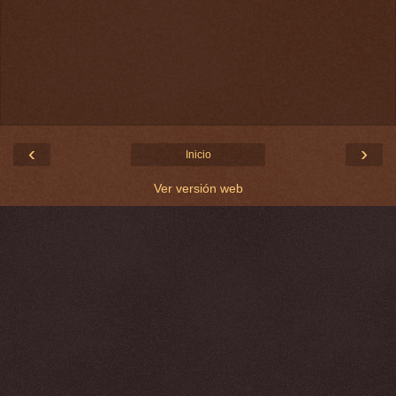
‹
›
Inicio
Ver versión web