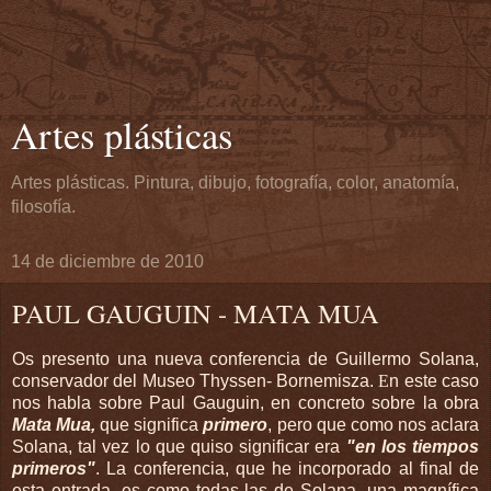
Artes plásticas
Artes plásticas. Pintura, dibujo, fotografía, color, anatomía,
filosofía.
14 de diciembre de 2010
PAUL GAUGUIN - MATA MUA
Os presento una nueva conferencia de Guillermo Solana,
conservador del Museo Thyssen- Bornemisza.
E
n este caso
nos habla sobre Paul Gauguin, en concreto sobre la obra
Mata Mua,
que significa
primero
, pero que como nos aclara
Solana, tal vez lo que quiso significar era
"en los tiempos
primeros"
. La conferencia, que he incorporado al final de
esta entrada, es como todas las de Solana, una magnífica