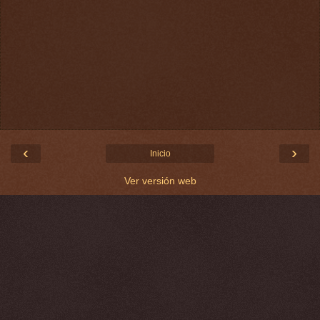
‹
›
Inicio
Ver versión web