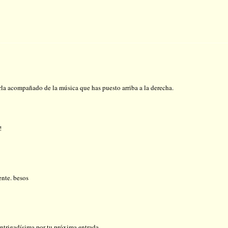
erla acompañado de la música que has puesto arriba a la derecha.
!
ente. besos
ntrigadísima por tu próxima entrada.