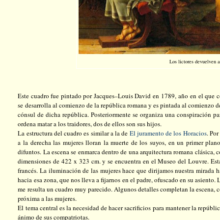
Los lictores devuelven a
Este cuadro fue pintado por Jacques–Louis David en 1789, año en el que
se desarrolla al comienzo de la república romana y es pintada al comienzo d
cónsul de dicha república. Posteriormente se organiza una conspiración par
ordena matar a los traidores, dos de ellos son sus hijos.
La estructura del cuadro es similar a la de
El juramento de los Horacios
. Por
a la derecha las mujeres lloran la muerte de los suyos, en un primer plan
difuntos. La escena se enmarca dentro de una arquitectura romana clásica, c
dimensiones de 422 x
323 cm
. y se encuentra en el Museo del Louvre. Es
francés. La iluminación de las mujeres hace que dirijamos nuestra mirada ha
hacia esa zona, que nos lleva a fijarnos en el padre, ofuscado en su asiento.
me resulta un cuadro muy parecido. Algunos detalles completan la escena, com
próxima a las mujeres.
El tema central es la necesidad de hacer sacrificios para mantener la repúbl
ánimo de sus compatriotas.