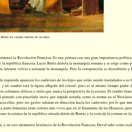
 Brutus los cuerpos muertos de sus hijos
 comenzó
la Revolución
Francesa.
Es una pintura con una gran importancia política
e la república francesa. Lucio Bruto derrota la monarquía romana y se erige como 
a intentar volver a instaurar la monarquía. Pero la conspiración es descubierta y 
 la izquierda aparecen los cadáveres de los hijos que están siendo trasladados a su 
o y en sombra está la figura afligida del cónsul, pues es al mismo tiempo padre d
on columnas dóricas y suelo que marca la perspectiva de la escena. El cuadro tien
tá pintado con pincelada suave que impide notarla, como es norma en el Neoclasi
cia ellas, pero sus gestos señalan en dirección hacia los cadáveres, por lo que m
 La parte femenina tiene colores más vivos que en el Juramento de los Horacios, per
o la estatua de la república situada detrás de Brutus y la cesta de la costura en l
ica, y en esos momentos históricos de
la Revolución
Francesa
, David sabe como exal