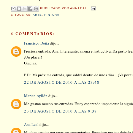
PUBLICADO POR
ANA LEAL
ETIQUETAS:
ARTE
,
PINTURA
6 COMENTARIOS:
Francisco Doña
dijo...
Preciosa entrada, Ana. Interesante, amena e instructiva. Da gusto le
¡Un placer!
Gracias.
P.D.: Mi próxima entrada, que saldrá dentro de unos días... ¡Va por ti
22 DE AGOSTO DE 2010 A LAS 23:48
Marién Ayllón
dijo...
Me gustan mucho tus entradas. Estoy esperando impaciente la sigui
23 DE AGOSTO DE 2010 A LAS 9:38
Ana Leal
dijo...
Muchas gracias por vuestros comentarios. Francisco me has dejado i