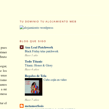
TU DOMINIO TU ALOJAMIENTO WEB
BLOG QUE SIGO
Ana Leal Patchwork
 pues
Black Friday telas patchwork
primer
Hace 1 año
Bruto
Todo Titanic
Titanic: Honor & Glory
hogar,
Hace 4 años
e los
e unas
Regalos de Tela
Cubo cojín en video
cismo
iramos
o a mi
a mesa
Hace 7 años
tar el
metamorfosis