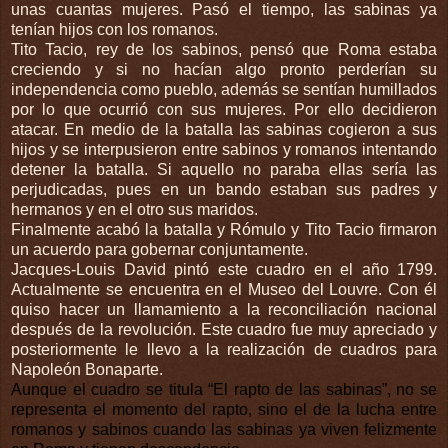
unas cuantas mujeres. Pasó el tiempo, las sabinas ya
tenían hijos con los romanos.
Tito Tacio, rey de los sabinos, pensó que Roma estaba
creciendo y si no hacían algo pronto perderían su
independencia como pueblo, además se sentían humillados
por lo que ocurrió con sus mujeres. Por ello decidieron
atacar. En medio de la batalla las sabinas cogieron a sus
hijos y se interpusieron entre sabinos y romanos intentando
detener la batalla. Si aquello no paraba ellas sería las
perjudicadas, pues en un bando estaban sus padres y
hermanos y en el otro sus maridos.
Finalmente acabó la batalla y Rómulo y Tito Tacio firmaron
un acuerdo para gobernar conjuntamente.
Jacques-Louis David pintó este cuadro en el año 1799.
Actualmente se encuentra en el Museo del Louvre. Con él
quiso hacer un llamamiento a la reconciliación nacional
después de la revolución. Este cuadro fue muy apreciado y
posteriormente le llevo a la realización de cuadros para
Napoleón Bonaparte.
Aunque el cuadro se titula “El rapto de las sabinas”, no se
representa el momento del rapto, sino el de la lucha entre
romanos y sabinos cuando las sabinas ya viven felizmente