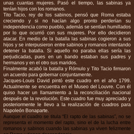
unas cuantas mujeres. Pasó el tiempo, las sabinas ya
tenían hijos con los romanos.
Tito Tacio, rey de los sabinos, pensó que Roma estaba
creciendo y si no hacían algo pronto perderían su
independencia como pueblo, además se sentían humillados
por lo que ocurrió con sus mujeres. Por ello decidieron
atacar. En medio de la batalla las sabinas cogieron a sus
hijos y se interpusieron entre sabinos y romanos intentando
detener la batalla. Si aquello no paraba ellas sería las
perjudicadas, pues en un bando estaban sus padres y
hermanos y en el otro sus maridos.
Finalmente acabó la batalla y Rómulo y Tito Tacio firmaron
un acuerdo para gobernar conjuntamente.
Jacques-Louis David pintó este cuadro en el año 1799.
Actualmente se encuentra en el Museo del Louvre. Con él
quiso hacer un llamamiento a la reconciliación nacional
después de la revolución. Este cuadro fue muy apreciado y
posteriormente le llevo a la realización de cuadros para
Napoleón Bonaparte.
Aunque el cuadro se titula “El rapto de las sabinas”, no se
representa el momento del rapto, sino el de la lucha entre
romanos y sabinos cuando las sabinas ya viven felizmente