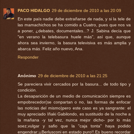
PACO HIDALGO
29 de diciembre de 2010 a las 20:09
En este país nadie debe extrañarse de nada, y si la tele de
las mamachichos se ha comido a Cuatro, pues que nos va
a poner, ¿debates, documentales...? J. Sabina decía que
"en verano la telebasura huele más", así que, aunque
ahora sea invierno, la basura televisiva es más amplia y
abarca más. Feliz año nuevo, Ana.
Responder
Anónimo
29 de diciembre de 2010 a las 21:25
Se pareciera vivir cercados por la basura... de todo tipo y
condición.
La desaparición de un medio de comunicación siempre es
empobrecedor(se conpartan o no, las formas de enfocar
las noticias del mismo)pero este caso es ya sangrante: el
muy apreciado Iñaki Gabilondo, es sustituido de la noche a
la mañana -y tal vez, nunca mejor dicho- por lo más
soez,vulgar y safio que la "caja tonta" haya podido
engendrar:¡¡Berlusconi en estado puro!!.Es bueno recordar