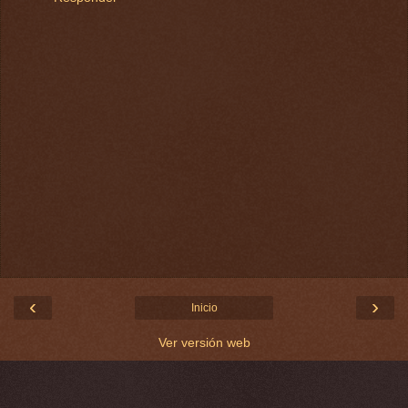
‹
›
Inicio
Ver versión web