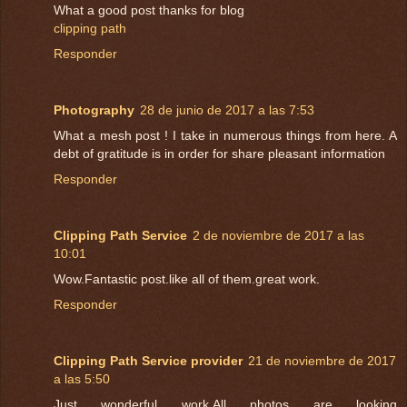
What a good post thanks for blog
clipping path
Responder
Photography
28 de junio de 2017 a las 7:53
What a mesh post ! I take in numerous things from here. A
debt of gratitude is in order for share pleasant information
Responder
Clipping Path Service
2 de noviembre de 2017 a las
10:01
Wow.Fantastic post.like all of them.great work.
Responder
Clipping Path Service provider
21 de noviembre de 2017
a las 5:50
Just wonderful work.All photos are looking