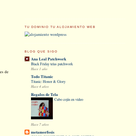
TU DOMINIO TU ALOJAMIENTO WEB
BLOG QUE SIGO
Ana Leal Patchwork
Black Friday telas patchwork
Hace 1 año
tes de
Todo Titanic
Titanic: Honor & Glory
Hace 4 años
Regalos de Tela
Cubo cojín en video
Hace 7 años
metamorfosis