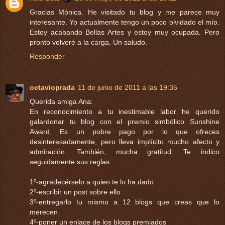
Gracias Mónica. He visitado tu blog y me parece muy
interesante. Yo actualmente tengo un poco olvidado el mío.
Estoy acabando Bellas Artes y estoy muy ocupada. Pero
pronto volveré a la carga. Un saludo.
Responder
octavioprada
11 de junio de 2011 a las 19:35
Querida amiga Ana:
En reconocimiento a tu inestimable labor he querido
galardonar tu blog con el premio simbólico Sunshine
Award. Es un pobre pago por lo que ofreces
desinteresadamente, pero lleva implícito mucho afecto y
admiración. También, mucha gratitud. Te indico
seguidamente sus reglas:
1º-agradecérselo a quien te lo ha dado
2º-escribir un post sobre ello
3º-entregarlo tu mismo a 12 blogs que creas que lo
merecen
4º-poner un enlace de los blogs premiados