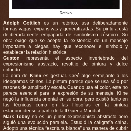
Rothko
Adolph Gottlieb
es un retórico, usa deliberadamente
formas vagas, expansivas y generalizadas. Su pintura está
deliberadamente empapada de simbolismo cósmico. Su
obra exige que se acepte la existencia de un mensaje
importante a ciegas, hay que reconocer el símbolo y
establecer la relación histórica.
Guston
representa el aspecto invertebrado del
expresionismo abstracto, revoltijo de pintura y dulce
colorido.
La obra de
Kline
es gestual. Creó algo semejante a los
ideogramas chinos. La pintura parece que se usa sólo por
razones de amplitud y escala. Cuando usa el color, este no
parece esencial para la expresión de su mensaje. Kline
negó la influencia oriental en su obra, pero existió tanto en
las técnicas como en las filosofías en la pintura
estadounidense a partir de la II Guerra Mundial.
Mark Tobey
no es un pintor expresionista abstracto pero
siguió una evolución paralela. Estudió la caligrafía china.
Adoptó una técnica “escritura blanca” una manera de cubrir