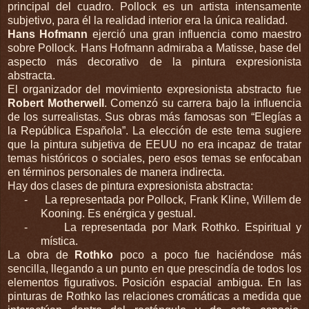
principal del cuadro. Pollock es un artista intensamente
subjetivo, para él la realidad interior era la única realidad.
Hans Hofmann
ejerció una gran influencia como maestro
sobre Pollock. Hans Hofmann admiraba a Matisse, base del
aspecto más decorativo de la pintura expresionista
abstracta.
El organizador del movimiento expresionista abstracto fue
Robert Motherwell
. Comenzó su carrera bajo la influencia
de los surrealistas. Sus obras más famosas son “Elegías a
la República Española”. La elección de este tema sugiere
que la pintura subjetiva de EEUU no era incapaz de tratar
temas históricos o sociales, pero esos temas se enfocaban
en términos personales de manera indirecta.
Hay dos clases de pintura expresionista abstracta:
-
La representada por Pollock, Frank Kline, Willem de
Kooning. Es enérgica y gestual.
-
La representada por Mark Rothko. Espiritual y
mística.
La obra de
Rothko
poco a poco fue haciéndose más
sencilla, llegando a un punto en que prescindía de todos los
elementos figurativos. Posición espacial ambigua. En las
pinturas de Rothko las relaciones cromáticas a medida que